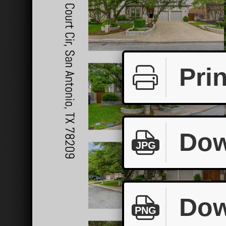
Prin
Dow
JPG
Dow
PNG