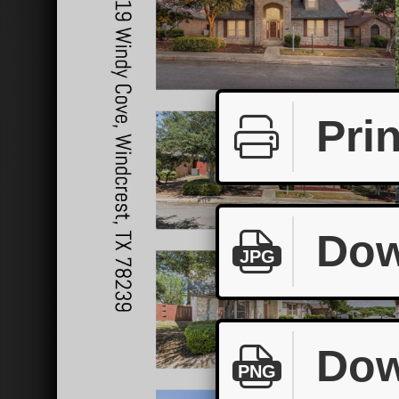
Prin
Dow
JPG
Dow
PNG