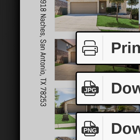
Prin
Dow
JPG
Dow
PNG